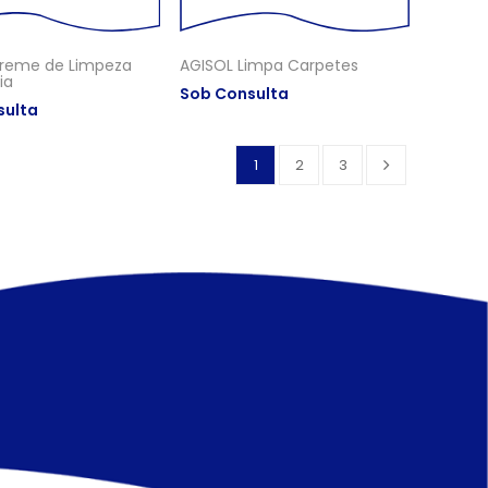
reme de Limpeza
AGISOL Limpa Carpetes
ia
Sob Consulta
sulta
1
2
3