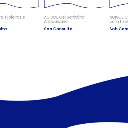
 Tijoleiras e
AGISOL Gel Sanitário
AGISOL C
Anticalcário
com Lixív
lta
Sob Consulta
Sob Con