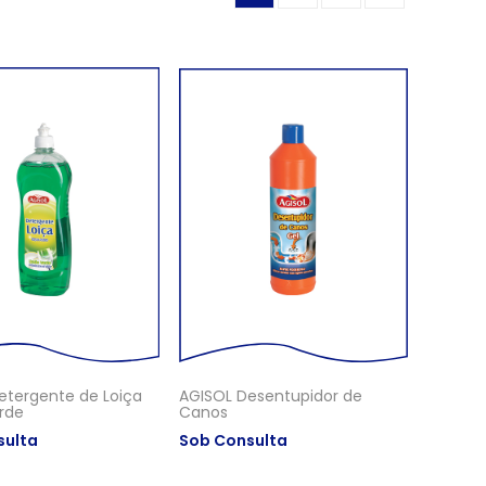
etergente de Loiça
AGISOL Desentupidor de
rde
Canos
sulta
Sob Consulta