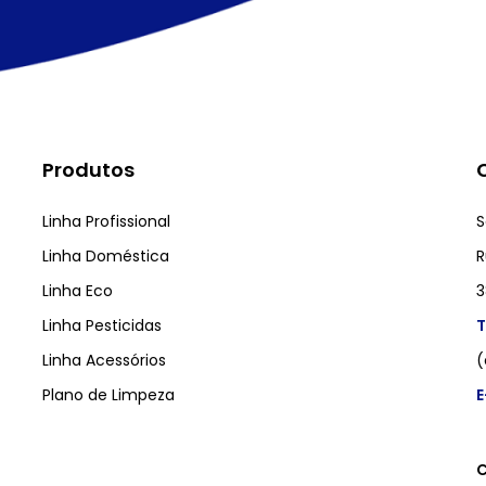
Produtos
Linha Profissional
S
Linha Doméstica
R
Linha Eco
3
Linha Pesticidas
T
Linha Acessórios
(
Plano de Limpeza
E
C