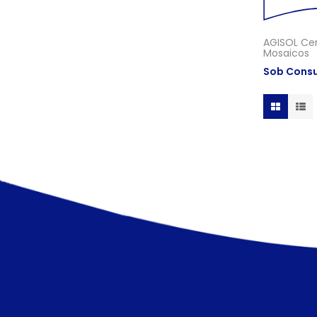
AGISOL Cera
Mosaicos
Sob Consu