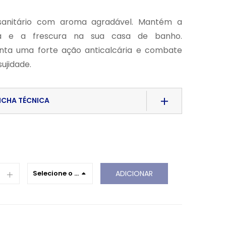
sanitário com aroma agradável. Mantém a
za e a frescura na sua casa de banho.
nta uma forte ação anticalcária e combate
sujidade.
ICHA TÉCNICA
d File
Selecione o t
ADICIONAR
amanho