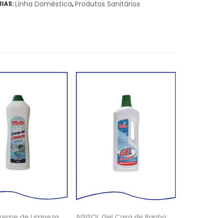
Linha Doméstica
Produtos Sanitários
IAS:
,
reme de Limpeza
AGISOL Gel Casa de Banho