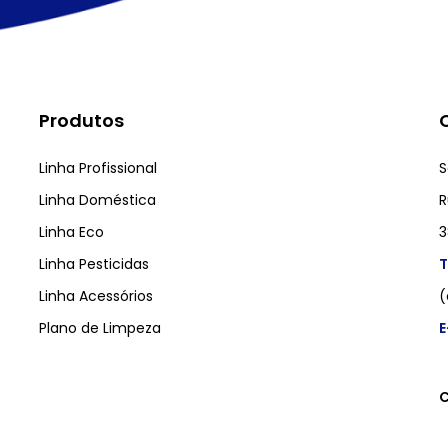
Produtos
Linha Profissional
S
Linha Doméstica
R
Linha Eco
3
Linha Pesticidas
T
Linha Acessórios
(
Plano de Limpeza
E
C