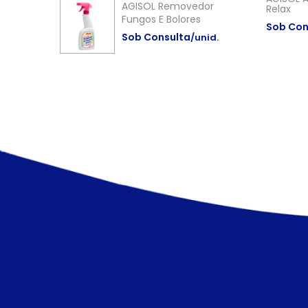
AGISOL Removedor
Relax
Fungos E Bolores
Sob Con
Sob Consulta
/unid.