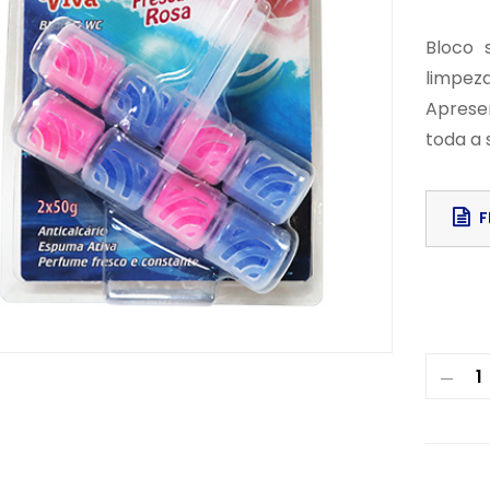
Bloco 
limpe
Aprese
toda a 
F
Downloa