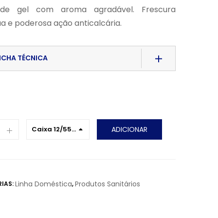
 de gel com aroma agradável. Frescura
a e poderosa ação anticalcária.
ICHA TÉCNICA
d File
Caixa 12/55
ADICIONAR
mL
Linha Doméstica
Produtos Sanitários
IAS:
,