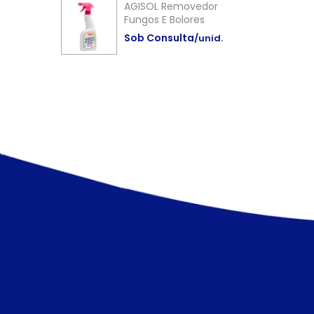
AGISOL Removedor
Fungos E Bolores
Sob Consulta
/unid.