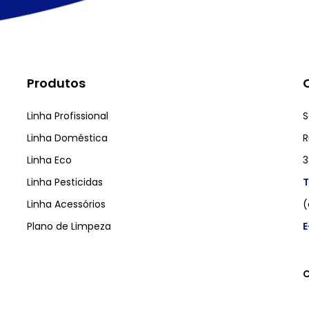
Produtos
Linha Profissional
S
Linha Doméstica
R
Linha Eco
3
Linha Pesticidas
T
Linha Acessórios
(
Plano de Limpeza
E
C