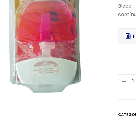
Bloco
contínu
F
Downloa
CATEGOR