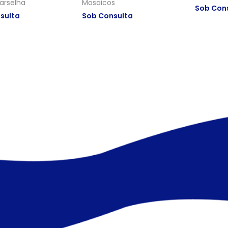
arselha
Mosaicos
Sob Con
sulta
Sob Consulta