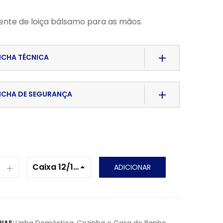
nte de loiça bálsamo para as mãos.
ICHA TÉCNICA
d File
ICHA DE SEGURANÇA
Caixa 12/1
ADICIONAR
L
IAS:
,