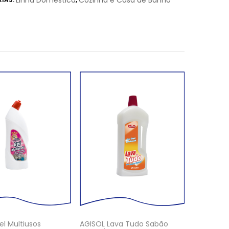
Linha Doméstica
Cozinha e Casa de Banho
l Multiusos
AGISOL Lava Tudo Sabão