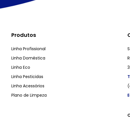
Produtos
Linha Profissional
S
Linha Doméstica
R
Linha Eco
3
Linha Pesticidas
T
Linha Acessórios
(
Plano de Limpeza
E
C