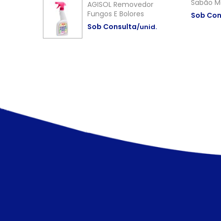
Sabão M
AGISOL Removedor
Fungos E Bolores
Sob Con
Sob Consulta
/unid.