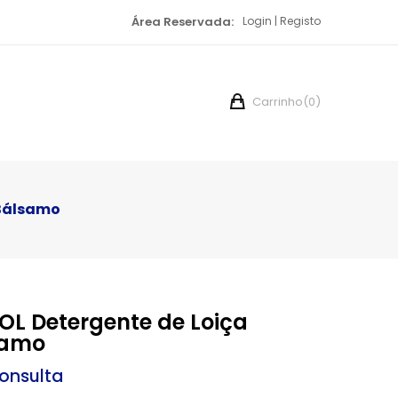
Área Reservada:
Login
Registo
Carrinho
(0)
 Bálsamo
OL Detergente de Loiça
samo
onsulta