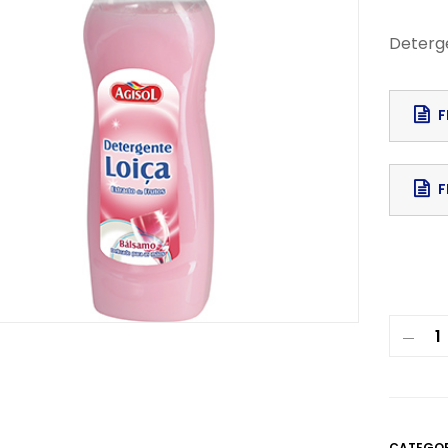
Deterge
F
Downloa
F
CATEGOR