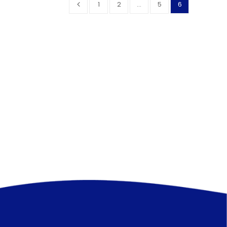
1
2
…
5
6